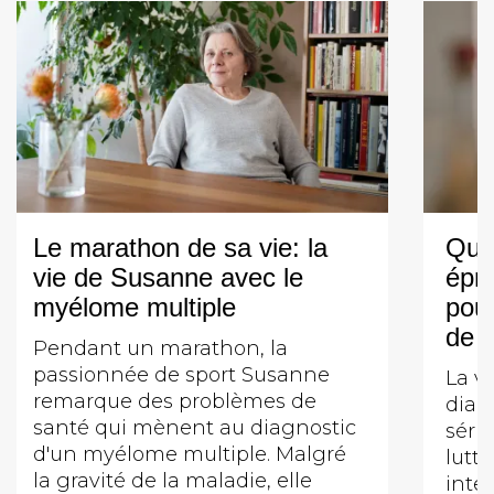
Le marathon de sa vie: la
Quan
vie de Susanne avec le
épre
myélome multiple
pour
de 
Pendant un marathon, la
passionnée de sport Susanne
La v
remarque des problèmes de
diag
santé qui mènent au diagnostic
séri
d'un myélome multiple. Malgré
lutt
la gravité de la maladie, elle
inte