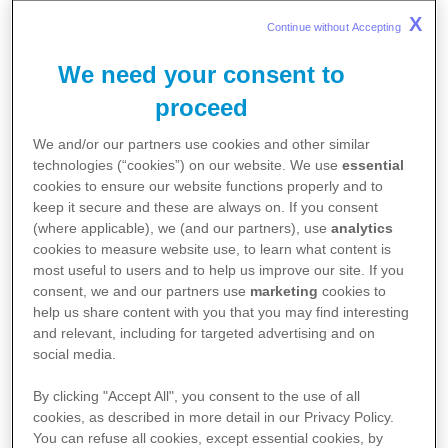
Joe fait face au
X
Continue without Accepting 
cancer de sa femme
We need your consent to
proceed
Claudia
We and/or our partners use cookies and other similar
technologies (“cookies”) on our website. We use
essential
5 MIN
VIDÉO
cookies to ensure our website functions properly and to
keep it secure and these are always on. If you consent
(where applicable), we (and our partners), use
analytics
cookies to measure website use, to learn what content is
Lorsque Claudia, la femme de Joe, reçoit un
most useful to users and to help us improve our site. If you
diagnostic de cancer du sein métastatique, leur
consent, we and our partners use
marketing
cookies to
vie bascule. Les séjours à l’hôpital, les rendez-vous
help us share content with you that you may find interesting
médicaux et l’inquiétude permanente prennent
and relevant, including for targeted advertising and on
soudain une place centrale dans leur quotidien.
social media.
Dans cette vidéo, Joe raconte comment il fait face
By clicking "Accept All", you consent to the use of all
à cette épreuve, pourquoi le soin de soi est
cookies, as described in more detail in our Privacy Policy.
essentiel pour lui et quel rôle jouent le football, le
You can refuse all cookies, except essential cookies, by