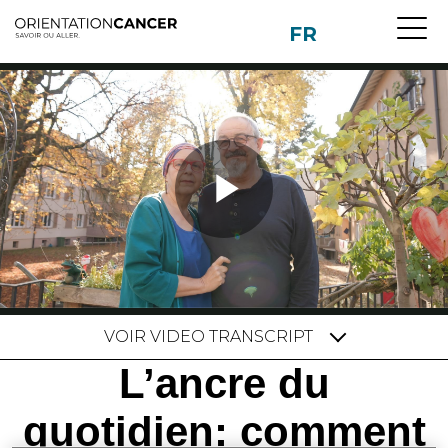
Aller
FR
au
contenu
principal
VOIR
VIDEO TRANSCRIPT
L’ancre du
quotidien: comment