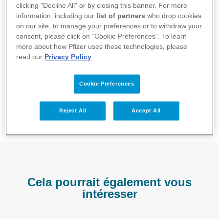
heavy metal et ses amitiés dans sa propre force
clicking "Decline All" or by closing this banner. For more
intérieure.
information, including our
list of partners
who drop cookies
on our site, to manage your preferences or to withdraw your
consent, please click on “Cookie Preferences”. To learn
more about how Pfizer uses these technologies, please
read our
Privacy Policy
.
Cookie Preferences
PP-UNP-CHE-1246 Feb 2025
Reject All
Accept All
EXPÉRIENCES PERSONNELLES
Cela pourrait également vous
intéresser