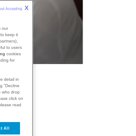
X
out Accepting 
n our
to keep it
partners),
ful to users
ing
cookies
ding for
risque
e detail in
ng "Decline
s
who drop
ase click on
please read
ple?
t All
orps et s’y