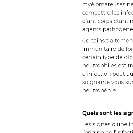
myélomateuses ne 
combattre les infe
d’anticorps étant r
agents pathogène
Certains traiteme
immunitaire de fon
certain type de gl
neutrophiles est tr
d’infection peut a
soignante vous surv
neutropénie.
Quels sont les sig
Les signes d’une i
l’origine de l’infec