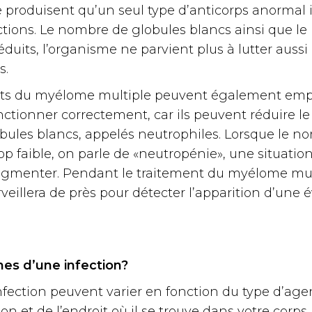
produisent qu’un seul type d’anticorps anormal 
ctions. Le nombre de globules blancs ainsi que le
éduits, l’organisme ne parvient plus à lutter aussi
s.
nts du myélome multiple peuvent également emp
ctionner correctement, car ils peuvent réduire l
obules blancs, appelés neutrophiles. Lorsque le n
op faible, on parle de «neutropénie», une situation
ugmenter. Pendant le traitement du myélome mult
eillera de près pour détecter l’apparition d’une 
nes d’une infection?
nfection peuvent varier en fonction du type d’ag
tion et de l’endroit où il se trouve dans votre corps