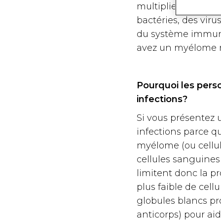
multiplie, provoqu
bactéries, des vir
du système immuni
avez un myélome mu
Pourquoi les pers
infections
?
Si vous présentez 
infections parce q
myélome (ou cellul
cellules sanguines
limitent donc la p
plus faible de cel
globules blancs pr
anticorps) pour aid