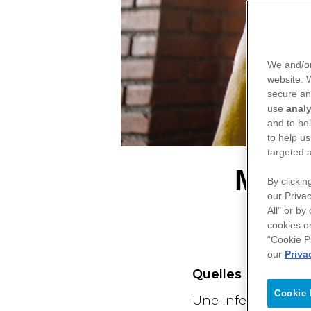
We and/or
website.
secure an
use
analy
and to he
to help us
targeted 
Myélo
By clickin
our Privac
All" or by
cookies o
“Cookie P
our
Priva
Quelles sont les 
Cookie 
Une infection surv