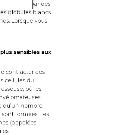
tre causées par des
les globules blancs
nes. Lorsque vous
plus sensibles aux
de contracter des
s cellules du
osseuse, où les
s myélomateuses
te qu’un nombre
 sont formées. Les
nes (appelées
ules