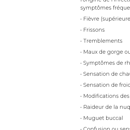
symptômes fréquent
• Fièvre (supérieure
• Frissons
• Tremblements
• Maux de gorge ou
• Symptômes de r
• Sensation de ch
• Sensation de fro
• Modifications des
• Raideur de la nu
• Muguet buccal
• Confusion ou sen