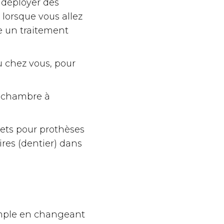
r déployer des
 lorsque vous allez
re un traitement
u chez vous, pour
re chambre à
lets pour prothèses
ires (dentier) dans
emple en changeant