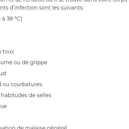
s d’infection sont les suivants
:
 à 38 °C)
 toux
hume ou de grippe
aud
id ou courbatures
 habitudes de selles
que
sation de malaise général