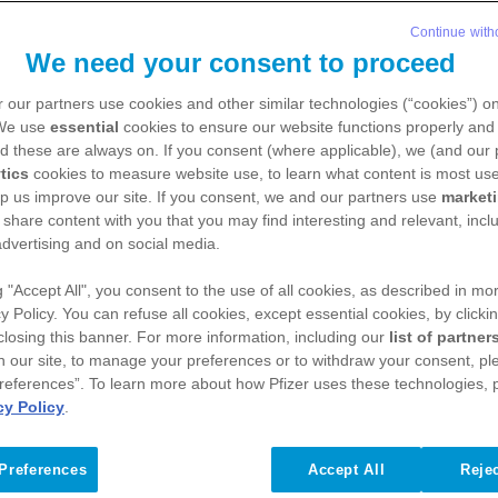
Continue with
We need your consent to proceed
 our partners use cookies and other similar technologies (“cookies”) o
 We use
essential
cookies to ensure our website functions properly and 
d these are always on. If you consent (where applicable), we (and our 
tics
cookies to measure website use, to learn what content is most use
lp us improve our site. If you consent, we and our partners use
market
 share content with you that you may find interesting and relevant, inclu
advertising and on social media.
me multiple: gérer le 
g "Accept All", you consent to the use of all cookies, as described in mor
y Policy. You can refuse all cookies, except essential cookies, by clicki
d’infection
 closing this banner. For more information, including our
list of partner
n our site, to manage your preferences or to withdraw your consent, ple
references”. To learn more about how Pfizer uses these technologies, 
cy Policy
.
causes d’une infection en cas de myélome multi
Preferences
Accept All
Rejec
ient lorsqu’un agent pathogène pénètre dans le c