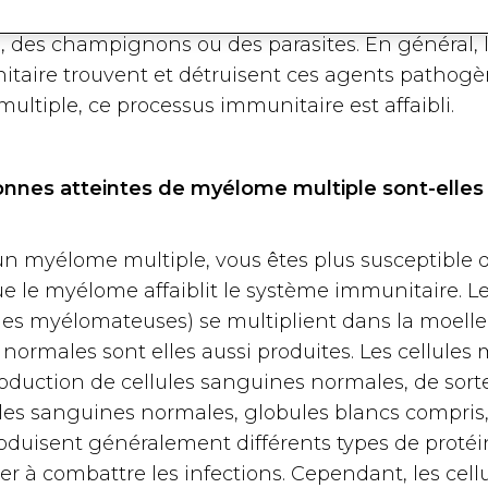
ant parfois une maladie. Les infections peuvent ê
us, des champignons ou des parasites. En général, 
taire trouvent et détruisent ces agents pathogè
ltiple, ce processus immunitaire est affaibli.
onnes atteintes de myélome multiple sont-elles 
un myélome multiple, vous êtes plus susceptible 
ue le myélome affaiblit le système immunitaire. Le
es myélomateuses) se multiplient dans la moelle 
 normales sont elles aussi produites. Les cellule
roduction de cellules sanguines normales, de sor
lules sanguines normales, globules blancs compris,
oduisent généralement différents types de protéi
er à combattre les infections. Cependant, les cell