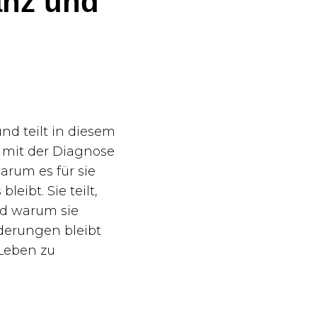
anz und
nd teilt in diesem
e mit der Diagnose
rum es für sie
eibt. Sie teilt,
nd warum sie
derungen bleibt
 Leben zu