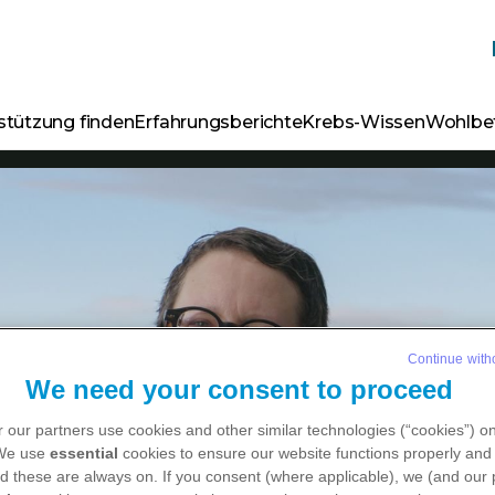
stützung finden
Erfahrungsberichte
Krebs-Wissen
Wohlbe
Continue with
We need your consent to proceed
 our partners use cookies and other similar technologies (“cookies”) o
 We use
essential
cookies to ensure our website functions properly and 
d these are always on. If you consent (where applicable), we (and our 