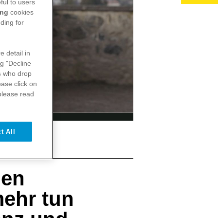
ful to users
ing
cookies
ding for
e detail in
ng "Decline
s
who drop
ase click on
please read
t All
gen
mehr tun