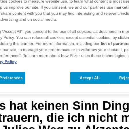
tics
cookies to measure website use, to learn what content is most use
lp us improve our site. If you consent, we and our partners use
market
 share content with you that you may find interesting and relevant, inclu
advertising and on social media.
g "Accept All", you consent to the use of all cookies, as described in mor
y Policy. You can refuse all cookies, except essential cookies, by clicki
 closing this banner. For more information, including our
list of partner
n our site, to manage your preferences or to withdraw your consent, ple
references”. To learn more about how Pfizer uses these technologies, 
cy Policy
.
ANSICHT
VIDEO
Preferences
Accept All
Rejec
TRANSCRIPT
s hat keinen Sinn Din
rauern, die ich nicht 