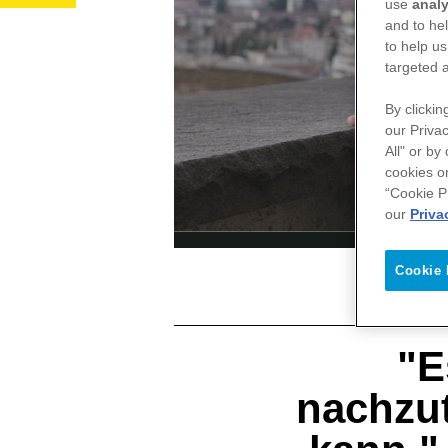
use
analy
and to he
to help us
targeted 
By clickin
our Privac
All" or by
cookies o
“Cookie P
our
Priva
Cookie 
"E
nachzut