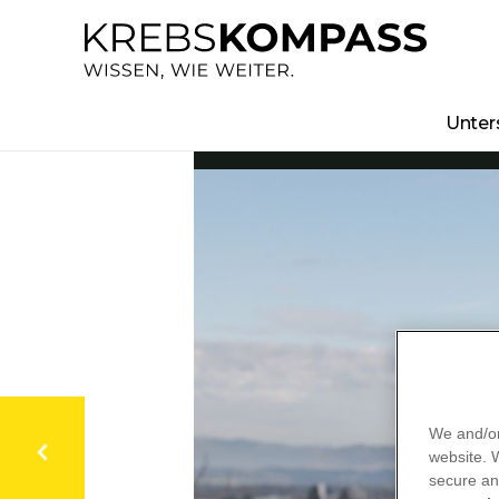
Direkt
zum
Inhalt
Unter
We and/or
website.
secure an