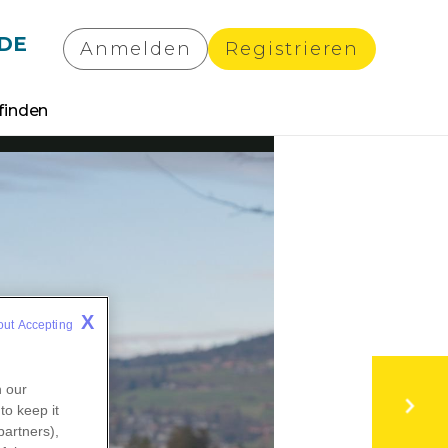
DE
Anmelden
Registrieren
finden
X
out Accepting 
n our
to keep it
partners),