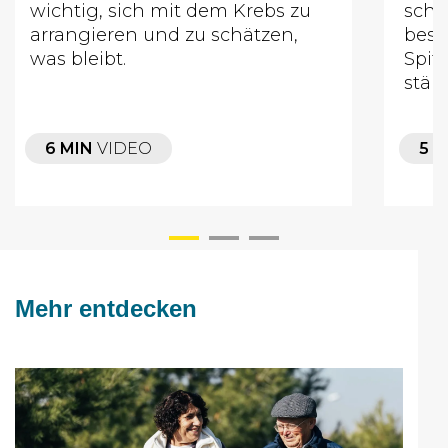
wichtig, sich mit dem Krebs zu
schla
arrangieren und zu schätzen,
best
was bleibt.
Spit
stän
6 MIN
VIDEO
5 
Mehr entdecken