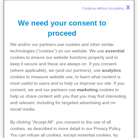
X
Continue without Accepting 
6 MIN
VIDEO
We need your consent to
Regula ist ein Familienmensch und ein
proceed
Lebemensch: Sie ist Mutter von drei erwachs-
enen Töchtern, sechsfache Grossmutter und
We and/or our partners use cookies and other similar
vielseitig engagiert. Seit rund acht Monaten lebt
technologies (“cookies”) on our website. We use
essential
sie mit der Diagnose metastasierter
cookies to ensure our website functions properly and to
Lungenkrebs. Dennoch arbeitet sie weiterhin
keep it secure and these are always on. If you consent
und ist auch in ihrer Freizeit sehr aktiv:
(where applicable), we (and our partners), use
analytics
cookies to measure website use, to learn what content is
Zusammen mit ihrem pensionierten Mann führt
most useful to users and to help us improve our site. If you
sie einen kleinen Bauernhof. Trotz dieser
consent, we and our partners use
marketing
cookies to
schweren Nachricht gelingt es ihr, ihr Leben
help us share content with you that you may find interesting
aktiv zu gestalten, Freude zu spüren und den
and relevant, including for targeted advertising and on
Alltag bewusst zu geniessen. Sie zeigt, dass
social media.
Lebensfreude und Normalität auch bei einer
ernsten Erkrankung möglich sind. Sie ist
By clicking "Accept All", you consent to the use of all
cookies, as described in more detail in our Privacy Policy.
dankbar, so lange gut gelebt zu haben und hat
You can refuse all cookies, except essential cookies, by
nun gelernt, Nein zu sagen, gelassener zu sein