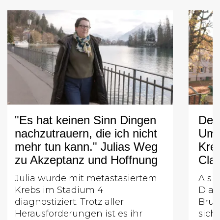
"Es hat keinen Sinn Dingen
Der 
nachzutrauern, die ich nicht
Umg
mehr tun kann." Julias Weg
Kre
zu Akzeptanz und Hoffnung
Cla
Julia wurde mit metastasiertem
Als 
Krebs im Stadium 4
Diag
diagnostiziert. Trotz aller
Brus
Herausforderungen ist es ihr
sich