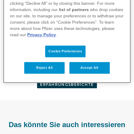
clicking "Decline All" or by closing this banner. For more
und sich über jeden Tag zu freuen. Regula
information, including our
list of partners
who drop cookies
möchte nicht, dass die Krankheit ihr Leben
on our site, to manage your preferences or to withdraw your
bestimmt.
consent, please click on “Cookie Preferences”. To learn
more about how Pfizer uses these technologies, please
read our
Privacy Policy
.
Cookie Preferences
Reject All
Accept All
PP-UNP-CHE-1370 Sep 2025
ERFAHRUNGSBERICHTE
Das könnte Sie auch interessieren